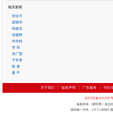
相关新闻
张珍方
梁晓华
韩俊良
张建辉
尚学岭
李 玮
张广慧
于常青
陈 遂
夏 平
关于我们
|
版权声明
|
广告服务
|
刊社
京ICP证备10212507
版权所有 《财经界》杂志社
国内统一刊号：CN 11-4098/F 国