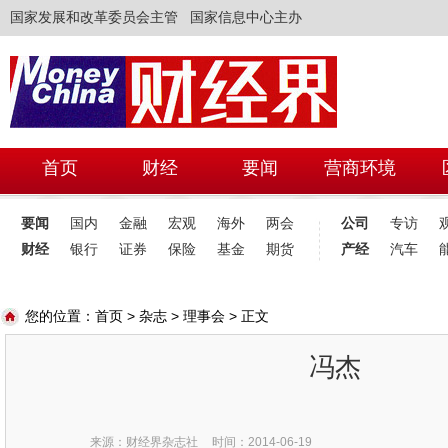
国家发展和改革委员会主管 国家信息中心主办
首页
财经
要闻
营商环境
要闻
国内
金融
宏观
海外
两会
公司
专访
财经
银行
证券
保险
基金
期货
产经
汽车
您的位置：
首页
>
杂志
>
理事会
> 正文
冯杰
来源：财经界杂志社
时间：2014-06-19