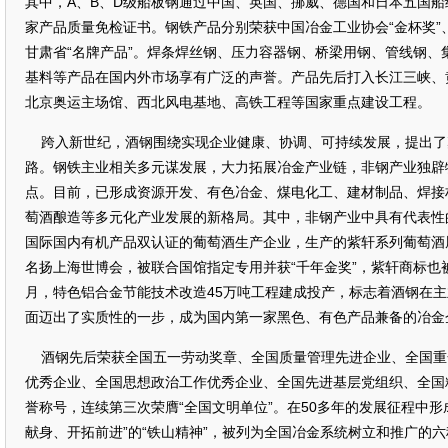
其中，A、B、D级船板钢通过中国、英国、挪威、德国和日本五国
家产品质量免检证书。钢铁产品分别荣获中国冶金工业协会“金杯奖”、
甘肃省“名牌产品”。焊条焊丝钢、压力容器钢、桥梁用钢、管线钢、
基料等产品在国内外市场享有广泛的声誉。产品先后打入长江三峡、
北京奥运主场馆、西北风电基地、高铁工程等国家重点建设工程。
跨入新世纪，酒钢围绕实现企业健康、协调、可持续发展，提出了奠
路。钢铁主业相关多元谋发展，大力拓展冶金产业链，非钢产业独辟
点。目前，已形成资源开发、有色冶金、煤电化工、建材制品、焊接
萄酒酿造等多元化产业发展的新格局。其中，非钢产业中具有代表性
国际国内有机产品双认证的葡萄酒生产企业，生产的紫轩系列葡萄酒屡
名扬上海世博会，被联合国馆指定专用并获“千年金奖”，紫轩商标也被
月，特色铝合金节能技术改造45万吨工程建成投产，标志着酒钢在
面迈出了实质性的一步，成为国内第一家黑色、有色产品兼备的冶金
酒钢先后荣获全国五一劳动奖章、全国质量管理先进企业、全国重
优秀企业、全国思想政治工作优秀企业、全国先进基层党组织、全国
誉称号，连续第三次荣膺“全国文明单位”。在50多年的发展征程中形
献身、开拓前进”的“铁山精神”，被列为全国冶金系统树立和推广的