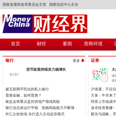
国家发展和改革委员会主管 国家信息中心主办
首页
财经
要闻
营商环境
银行
证券
更多
货币政策持续发力稳增长
大
通
值
被互联网平民化的私人银行
沪港通，不仅
普惠金融，如何普惠？
方泉：牛市来
银监会将重点监控房地产领域风险
阿里上市或成
银行业总体运行平稳 抵御风险能力不断增...
道卓投资黄娜
外汇占款收缩 央行进入主动反应模式
眼光与战略，