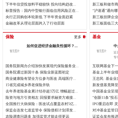
下半年信贷投放料平稳较快 投向结构趋改...
新三板和做市
标普报告：国内中型银行面临信用风险正在...
“沪港通”通向
央行正回购创本轮新低 下半年资金面趋紧
新三板挂牌企业呈
金融改革从理论层面跨入了行动层面
新三板面临三大
保险
基金
更多
如何促进经济金融良性循环？...
中
近
专
国务院新闻办介绍加快发展现代保险服务业...
互联网基金下
国务院通过新国十条 保险业新蓝图初定
基金上半年业绩
商业健康险有望全方位参与医改 高端医疗...
王忠民: 基金业
15省完成城乡养老保险并轨
新发债基竟降至
去年养老险基金累计结存超3万亿 增幅超过...
中国基金业呈
险资与地方引资相左 回报要求融资方难接...
“创新11条”
全国推行大病保险：医改试点覆盖农村5亿...
IPO重启在即
保监会连发七道监管令 保险债权计划滞发...
对冲基金监管
农险调查问题多 加强监管才能走得更远
证监会发布推进