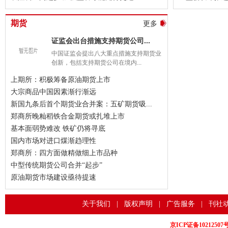
期货
更多
证监会出台措施支持期货公司...
中国证监会提出八大重点措施支持期货业
创新，包括支持期货公司在境内...
上期所：积极筹备原油期货上市
大宗商品中国因素渐行渐远
新国九条后首个期货业合并案：五矿期货吸...
郑商所晚籼稻铁合金期货或扎堆上市
基本面弱势难改 铁矿仍将寻底
国内市场对进口煤渐趋理性
郑商所：四方面做精做细上市品种
中型传统期货公司合并“起步”
原油期货市场建设亟待提速
关于我们
|
版权声明
|
广告服务
|
刊社
京ICP证备10212507